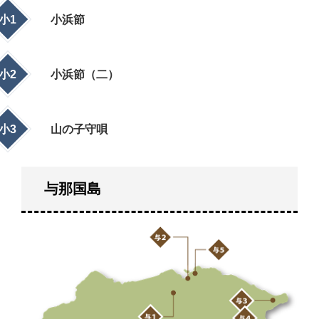
小1
小浜節
小2
小浜節（二）
小3
山の子守唄
与那国島