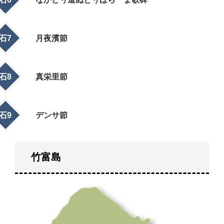
石7
月夜濱節
石8
真栄里節
石9
デンサ節
竹富島