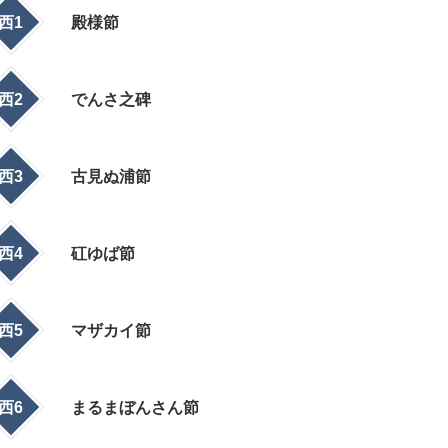
西1
殿様節
西2
でんさ之碑
西3
古見ぬ浦節
西4
矼ゆば節
西5
マザカイ節
西6
まるまぼんさん節