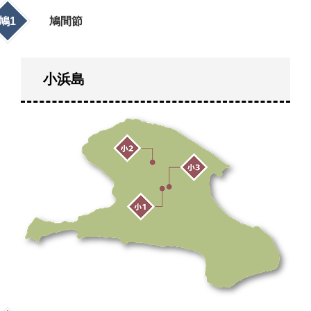
鳩1
鳩間節
小浜島