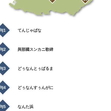
与1
てんじゃばな
与2
與那國スンカニ歌碑
与3
どぅなんとぅばるま
与4
どぅなんすぅんがに
与5
なんた浜