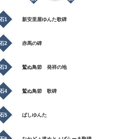
石1
新安里屋ゆんた歌碑
石2
赤馬の碑
石3
鷲ぬ鳥節 発祥の地
石4
鷲ぬ鳥節 歌碑
石5
ばしゆんた
石6
なかどぅ道ぬとぅばらーま歌碑