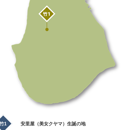
竹1
安里屋
（美女クヤマ）
生誕の地