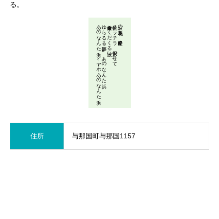
る。
あのなんた浜 イヤホあのなんた浜
ゆらるる夢は あのなんた浜
黄金白金 くだくる波に
片帆チラチラ 月影のせて
波の花咲き 船足軽く
住所
与那国町与那国1157