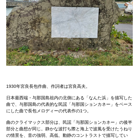
1930年宮良長包作曲、作詞者は宮良高夫。
日本最西端・与那国島祖内の北側にある「なんた浜」を描写した
曲で、与那国島の代表的な民謡「与那国ションカネー」をベース
にした曲で長包メロディーの代表作の1つ。
曲のクライマックス部分は、民謡「与那国ションカネー」の後半
部分と曲想が同じ。静かな波打ち際と海上で波風を受けたうねり
の情景を、音の強弱、高低、動静のコントラストで描写してい