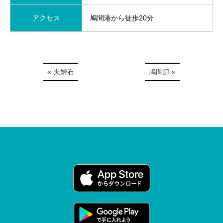
アクセス
鳩間港から徒歩20分
« 夫婦石
鳩間節 »