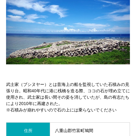
武士家（ブシヌヤー）とは昔海上の船を監視していた石積みの見
張り台。昭和40年代に港に桟橋を造る際、ココの石が埋め立てに
使用され、武士家は長い間その姿を消していたが、島の有志たち
により2010年に再建された。
※石積みが崩れやすいので石の上には乗らないでください
住所
八重山郡竹富町鳩間