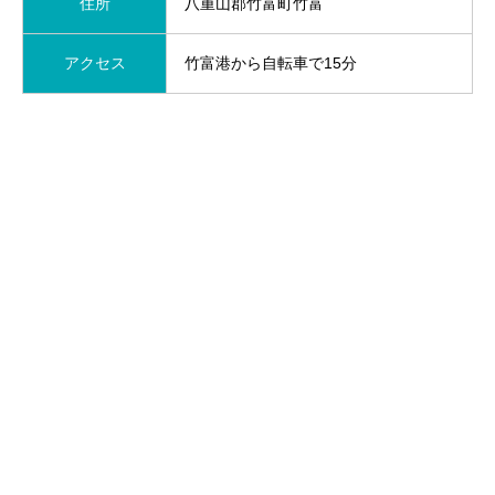
住所
八重山郡竹富町竹富
アクセス
竹富港から自転車で15分