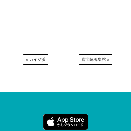
« カイジ浜
喜宝院蒐集館 »