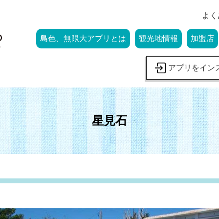
よく
島色、無限大アプリとは
観光地情報
加盟店
アプリをイン
星見石