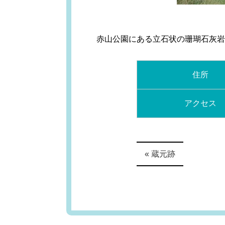
赤山公園にある立石状の珊瑚石灰岩
住所
アクセス
« 蔵元跡