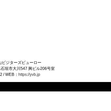
山ビジターズビューロー
沖縄県石垣市大川547 興ビル206号室
52 / WEB：
https://yvb.jp