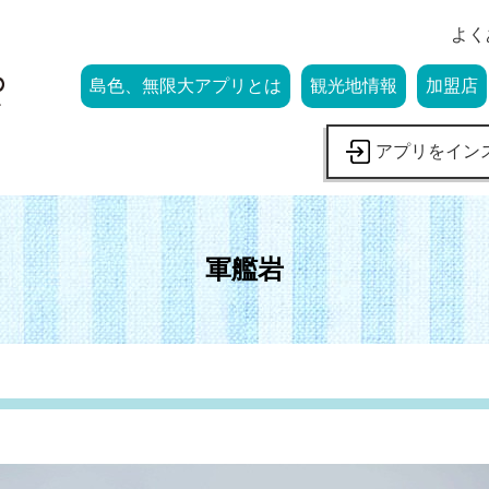
よく
島色、無限大アプリとは
観光地情報
加盟店
アプリをイン
軍艦岩