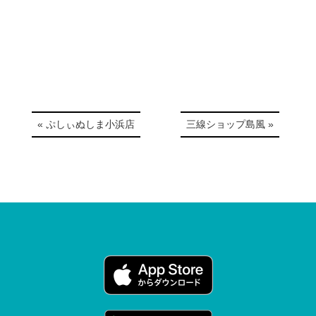
« ぷしぃぬしま小浜店
三線ショップ島風 »