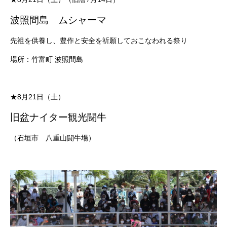
波照間島 ムシャーマ
先祖を供養し、豊作と安全を祈願しておこなわれる祭り
場所：竹富町 波照間島
★8月21日（土）
旧盆ナイター観光闘牛
（石垣市 八重山闘牛場）