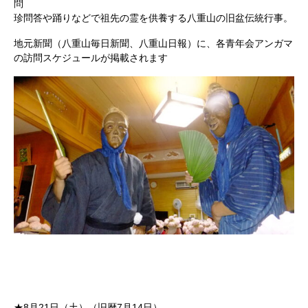
問
珍問答や踊りなどで祖先の霊を供養する八重山の旧盆伝統行事。
地元新聞（八重山毎日新聞、八重山日報）に、各青年会アンガマ
の訪問スケジュールが掲載されます
★8月21日（土）（旧暦7月14日）