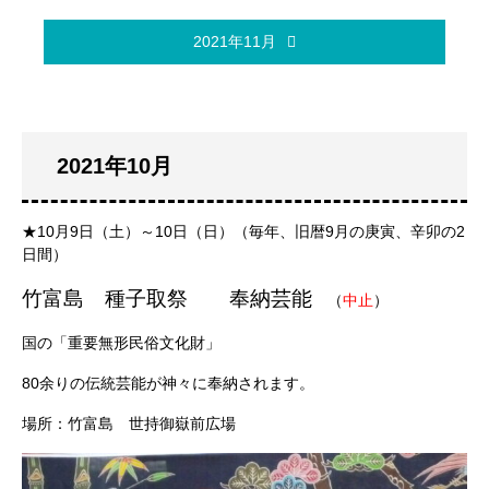
2021年11月
2021年10月
★10月9日（土）～10日（日）（毎年、旧暦9月の庚寅、辛卯の2
日間）
竹富島 種子取祭 奉納芸能
（
中止
）
国の「重要無形民俗文化財」
80余りの伝統芸能が神々に奉納されます。
場所：竹富島 世持御嶽前広場